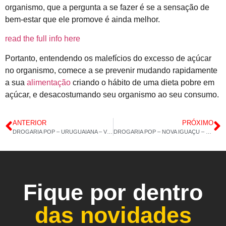
organismo, que a pergunta a se fazer é se a sensação de
bem-estar que ele promove é ainda melhor.
read the full info here
Portanto, entendendo os malefícios do excesso de açúcar
no organismo, comece a se prevenir mudando rapidamente
a sua
alimentação
criando o hábito de uma dieta pobre em
açúcar, e desacostumando seu organismo ao seu consumo.
ANTERIOR
PRÓXIMO
DROGARIA POP – URUGUAIANA – VITAMINA E – 05/04/2021 – 14:40
DROGARIA POP – NOVA IGUAÇU – ÔMEGA 3 – 06/04/2021 – 14:31
Fique por dentro
das novidades