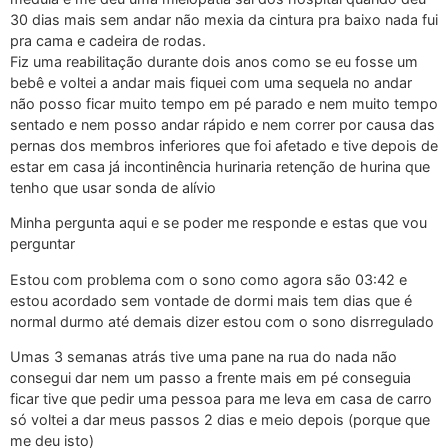
30 dias mais sem andar não mexia da cintura pra baixo nada fui
pra cama e cadeira de rodas.
Fiz uma reabilitação durante dois anos como se eu fosse um
bebê e voltei a andar mais fiquei com uma sequela no andar
não posso ficar muito tempo em pé parado e nem muito tempo
sentado e nem posso andar rápido e nem correr por causa das
pernas dos membros inferiores que foi afetado e tive depois de
estar em casa já incontinência hurinaria retenção de hurina que
tenho que usar sonda de alívio
Minha pergunta aqui e se poder me responde e estas que vou
perguntar
Estou com problema com o sono como agora são 03:42 e
estou acordado sem vontade de dormi mais tem dias que é
normal durmo até demais dizer estou com o sono disrregulado
Umas 3 semanas atrás tive uma pane na rua do nada não
consegui dar nem um passo a frente mais em pé conseguia
ficar tive que pedir uma pessoa para me leva em casa de carro
só voltei a dar meus passos 2 dias e meio depois (porque que
me deu isto)