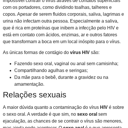
impossível contrair o vírus através de contatos superficiais
com os portadores, como dividindo toalhas, talheres e
copos. Apesar de serem fluidos corporais, saliva, lagrimas e
urina não infectam outra pessoa. Especialmente a saliva,
que é rica em proteínas que inibem a infecção pelo HIV e
está em contato com ácidos, enzimas, ar e outros fatores
que transformam a boca em um local inóspito para o vírus.
As únicas formas de contágio do
vírus HIV
são:
Fazendo sexo oral, vaginal ou anal sem camisinha;
Compartilhando agulhas e seringas;
Da mãe para o bebê, durante a gravidez ou na
amamentação.
Relações sexuais
A maior dúvida quanto a contaminação do vírus
HIV
é sobre
o sexo oral. A verdade é que sim, no
sexo oral
sem
ejaculação, as chances de se contrair o vírus são menores,
mas ainda pode acontecer. O
sexo anal
é o que apresenta