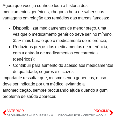
Agora que você já conhece toda a história dos
medicamentos genéricos, chegou a hora de saber suas
vantagens em relação aos remédios das marcas famosas:
Disponibilizar medicamentos de menor preço, uma
vez que o medicamento genérico deve ser, no mínimo,
35% mais barato que o medicamento de referência;
Reduzir os preços dos medicamentos de referência,
com a entrada de medicamentos concorrentes
(genéricos);
Contribuir para aumento do acesso aos medicamentos
de qualidade, seguros e eficazes.
Importante ressaltar que, mesmo sendo genéricos, o uso
deve ser indicado por um médico, evitando a
automedicação, sempre procurando ajuda quando algum
problema de saúde aparecer.
ANTERIOR
PRÓXIMO
DROGARIA POP – MADUREIRA – VITAMINA D 2000 – VITAMINA E 400UI – 24/08/2021 – 14H 3M
DROGARIA POP – CENTRO – COLÁGENO 120 CÁPSULAS – POLIVITAMÍNICO CABELOS UNHAS – 25/08/2021 – 13H 37M