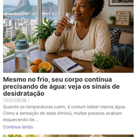
Mesmo no frio, seu corpo continua
precisando de água: veja os sinais de
desidratação
13/07/2026
/
Quando as temperaturas caem, é comum beber menos água.
Como a sensação de sede diminui, muitas pessoas acabam
esquecendo de...
Continue lendo