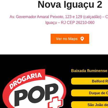
Nova Iguaçu 2
Av. Governador Amaral Peixoto, 123 e 129 (calçadão) – 
Iguaçu – RJ CEP 26210-060
Ver no Maps
Baixada fluminense
Belford 
Duque de C
São João de