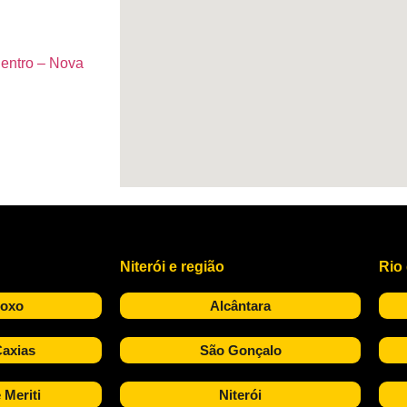
Centro – Nova
Niterói e região
Rio
Roxo
Alcântara
axias
São Gonçalo
 Meriti
Niterói