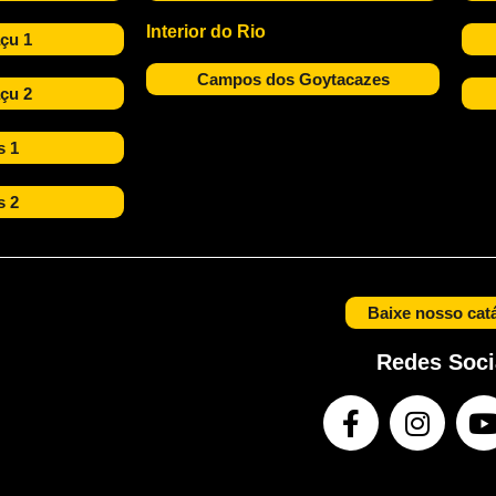
Interior do Rio
çu 1
Campos dos Goytacazes
çu 2
s 1
s 2
Baixe nosso cat
Redes Soci