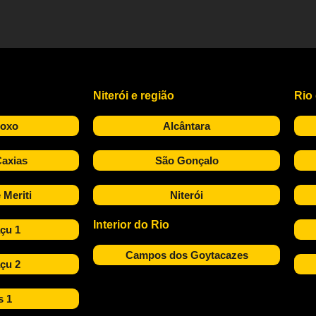
Niterói e região
Rio
Roxo
Alcântara
axias
São Gonçalo
 Meriti
Niterói
Interior do Rio
çu 1
Campos dos Goytacazes
çu 2
s 1