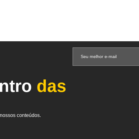
entro
das
s nossos conteúdos.