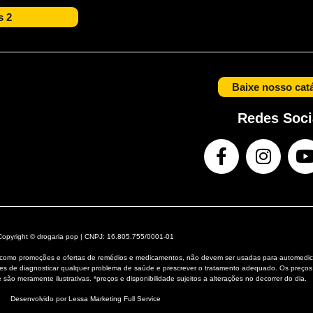
s 2
Baixe nosso cat
Redes Soci
Copyright © drogaria pop | CNPJ: 16.805.755/0001-01
e, como promoções e ofertas de remédios e medicamentos, não devem ser usadas para automedic
ões de diagnosticar qualquer problema de saúde e prescrever o tratamento adequado. Os preços
 são meramente ilustrativas. *preços e disponibilidade sujeitos a alterações no decorrer do dia.
Desenvolvido por Lessa
Marketing Full Service