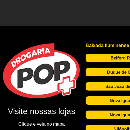
Baixada fluminense
Belford 
Duque de C
São João de
Nova Igua
Visite nossas lojas
Nova Igua
Clique e veja no mapa
Nilópoli