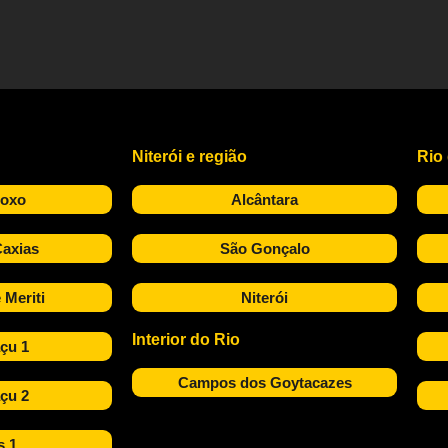
Niterói e região
Rio
Roxo
Alcântara
axias
São Gonçalo
 Meriti
Niterói
Interior do Rio
çu 1
Campos dos Goytacazes
çu 2
s 1