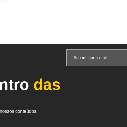
entro
das
s nossos conteúdos.