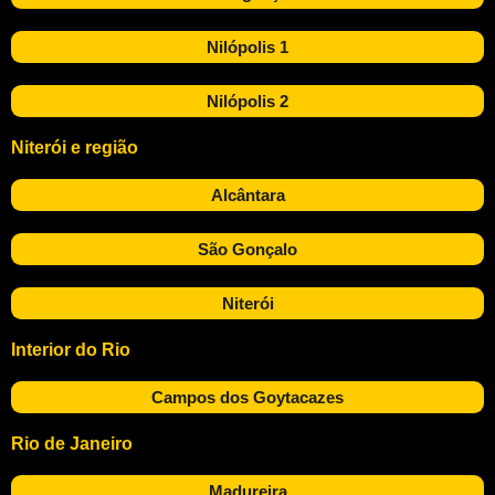
Nilópolis 1
Nilópolis 2
Niterói e região
Alcântara
São Gonçalo
Niterói
Interior do Rio
Campos dos Goytacazes
Rio de Janeiro
Madureira