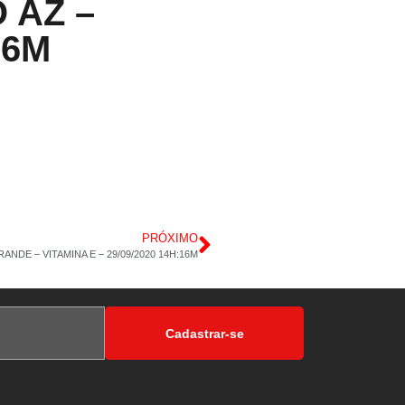
 AZ –
26M
PRÓXIMO
NDE – VITAMINA E – 29/09/2020 14H:16M
Cadastrar-se