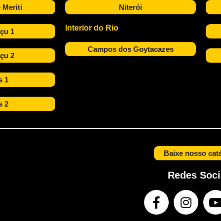
 Meriti
Niterói
Interior do Rio
çu 1
Campos dos Goytacazes
çu 2
s 1
s 2
Baixe nosso cat
Redes Soci