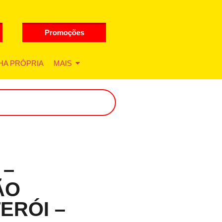
Promoções
HA PRÓPRIA
MAIS
 –
ÃO
ERÓI –