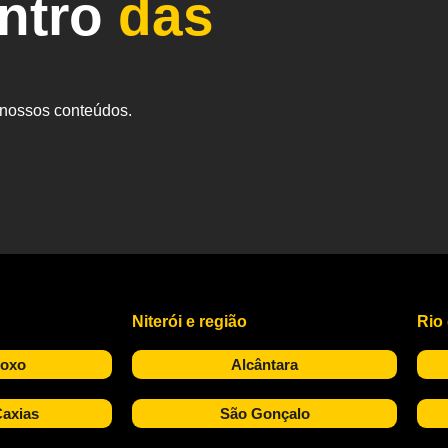
entro
das
s nossos conteúdos.
Niterói e região
Rio
Roxo
Alcântara
axias
São Gonçalo