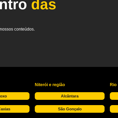
entro
das
s nossos conteúdos.
Niterói e região
Rio
Roxo
Alcântara
axias
São Gonçalo