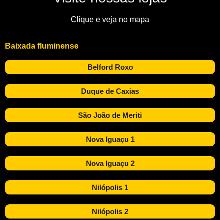
Clique e veja no mapa
Baixada fluminense
Belford Roxo
Duque de Caxias
São João de Meriti
Nova Iguaçu 1
Nova Iguaçu 2
Nilópolis 1
Nilópolis 2