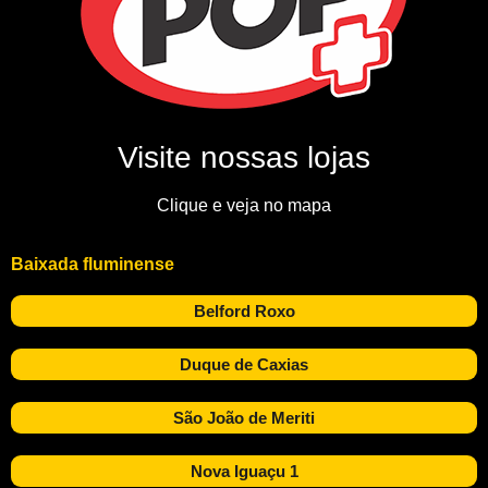
Visite nossas lojas
Clique e veja no mapa
Baixada fluminense
Belford Roxo
Duque de Caxias
São João de Meriti
Nova Iguaçu 1