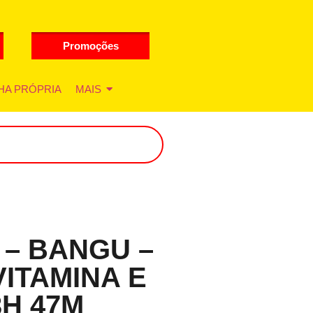
Promoções
HA PRÓPRIA
MAIS
 – BANGU –
VITAMINA E
13H 47M