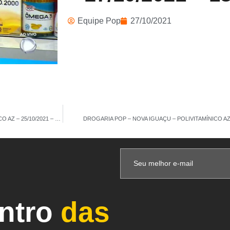
Equipe Pop
27/10/2021
DROGARIA POP – CAMPO GRANDE – COLÁGENO TIPO 2 60CAP – POLIVITAMÍNICO AZ – 25/10/2021 – 14H 31M
DROGARIA POP – NOVA IGUAÇU – POLIVITAMÍNICO AZ 
entro
das