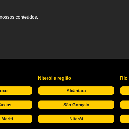
s nossos conteúdos.
Niterói e região
Rio
Roxo
Alcântara
axias
São Gonçalo
 Meriti
Niterói