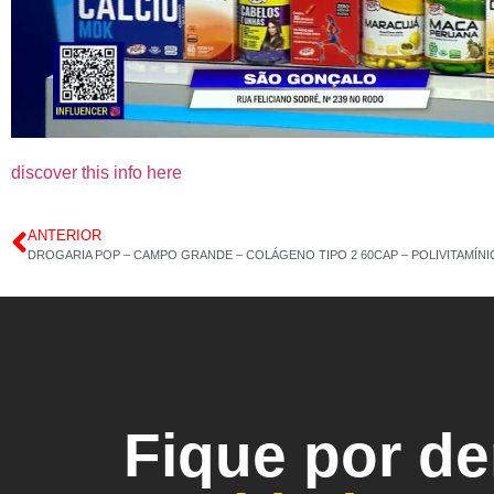
discover this info here
ANTERIOR
Fique por d