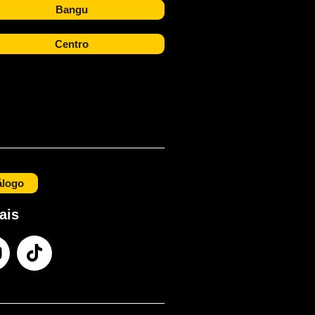
Bangu
Centro
álogo
ais