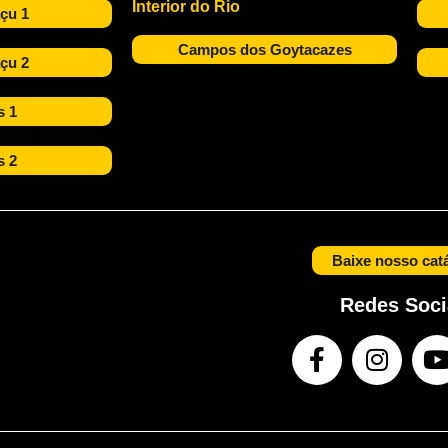
Interior do Rio
çu 1
Campos dos Goytacazes
çu 2
s 1
s 2
Baixe nosso cat
Redes Soci