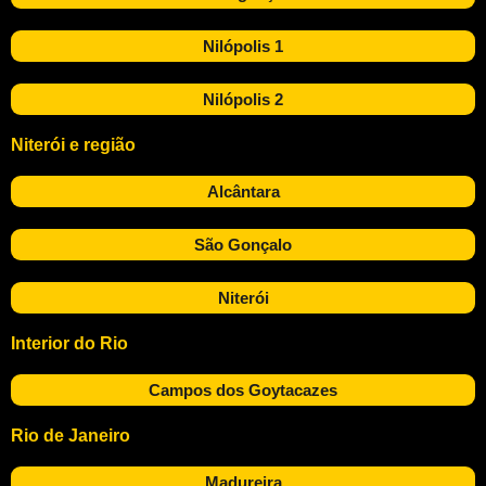
Nilópolis 1
Nilópolis 2
Niterói e região
Alcântara
São Gonçalo
Niterói
Interior do Rio
Campos dos Goytacazes
Rio de Janeiro
Madureira