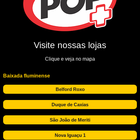
Visite nossas lojas
Clique e veja no mapa
Baixada fluminense
Belford Roxo
Duque de Caxias
São João de Meriti
Nova Iguaçu 1