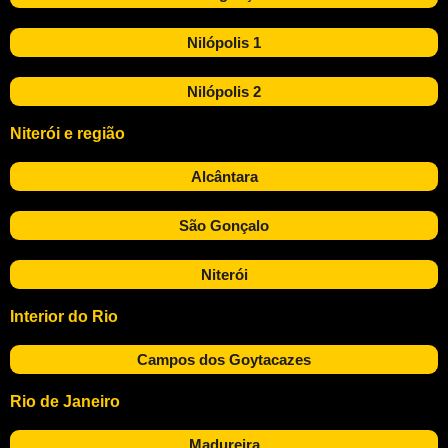
Nilópolis 1
Nilópolis 2
Niterói e região
Alcântara
São Gonçalo
Niterói
Interior do Rio
Campos dos Goytacazes
Rio de Janeiro
Madureira