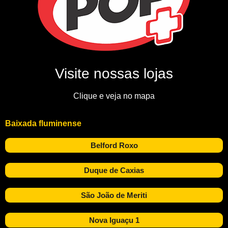
Visite nossas lojas
Clique e veja no mapa
Baixada fluminense
Belford Roxo
Duque de Caxias
São João de Meriti
Nova Iguaçu 1