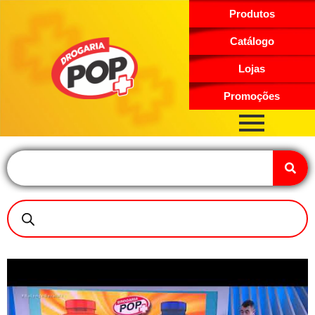
Produtos
Catálogo
Lojas
Promoções