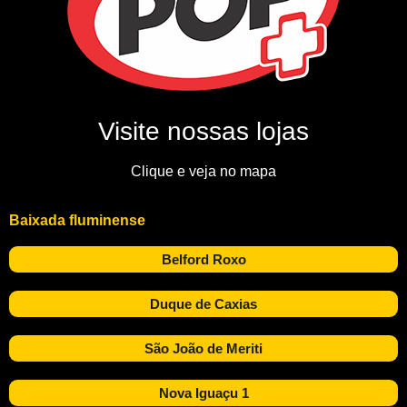
Visite nossas lojas
Clique e veja no mapa
Baixada fluminense
Belford Roxo
Duque de Caxias
São João de Meriti
Nova Iguaçu 1