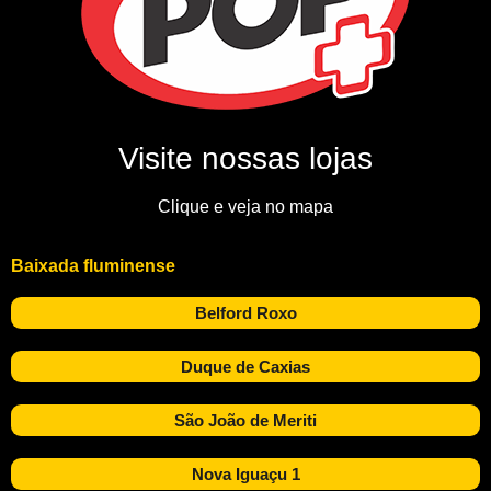
Visite nossas lojas
Clique e veja no mapa
Baixada fluminense
Belford Roxo
Duque de Caxias
São João de Meriti
Nova Iguaçu 1