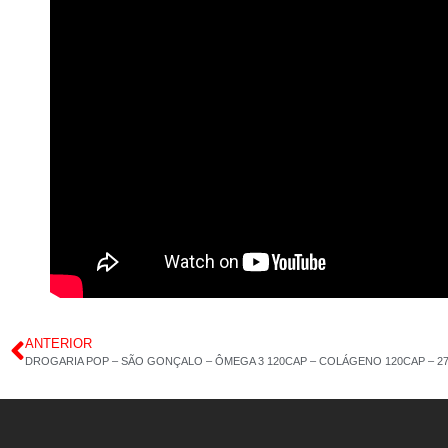
ANTERIOR
DROGARIA POP – SÃO GONÇALO – ÔMEGA 3 120CAP – COLÁGENO 120CAP – 27/