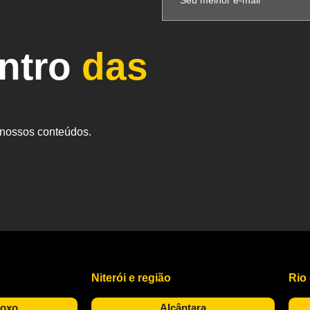
entro
das
s nossos conteúdos.
Niterói e região
Rio
Roxo
Alcântara