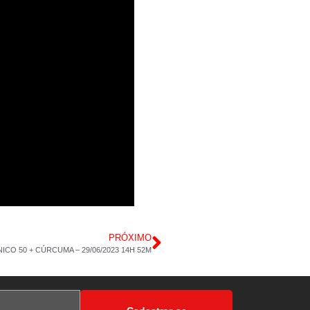
PRÓXIMO
CO 50 + CÚRCUMA – 29/06/2023 14H 52M