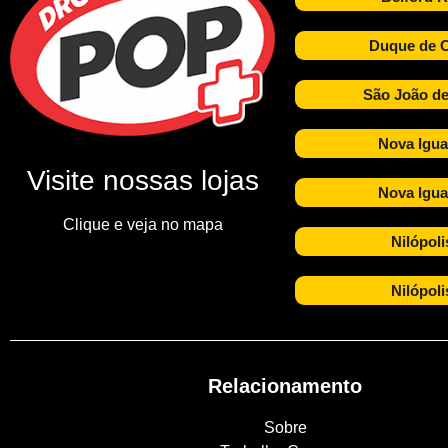
Duque de C
São João de
Nova Igua
Visite nossas lojas
Nova Igua
Clique e veja no mapa
Nilópoli
Nilópoli
Relacionamento
Sobre