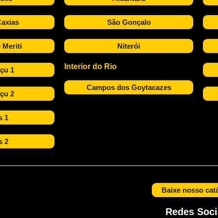
axias
São Gonçalo
 Meriti
Niterói
Interior do Rio
çu 1
Campos dos Goytacazes
çu 2
s 1
s 2
Baixe nosso cat
Redes Soci