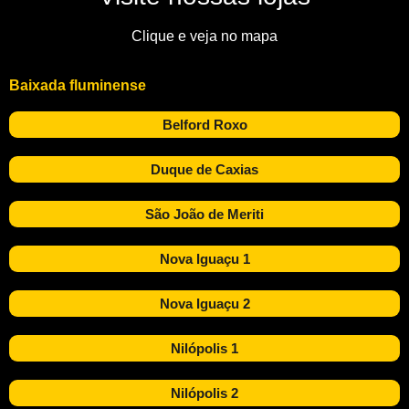
Clique e veja no mapa
Baixada fluminense
Belford Roxo
Duque de Caxias
São João de Meriti
Nova Iguaçu 1
Nova Iguaçu 2
Nilópolis 1
Nilópolis 2