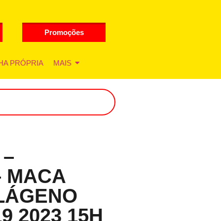
Promoções
HA PRÓPRIA
MAIS
 –
– MACA
LÁGENO
9 2023 15H