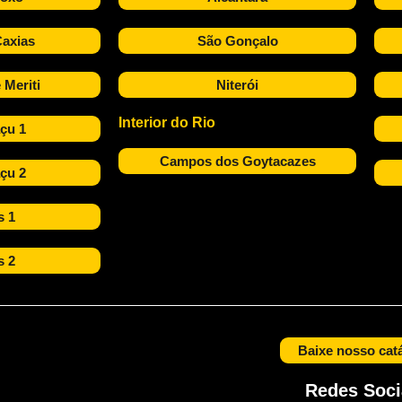
axias
São Gonçalo
 Meriti
Niterói
Interior do Rio
çu 1
Campos dos Goytacazes
çu 2
s 1
s 2
Baixe nosso cat
Redes Soci