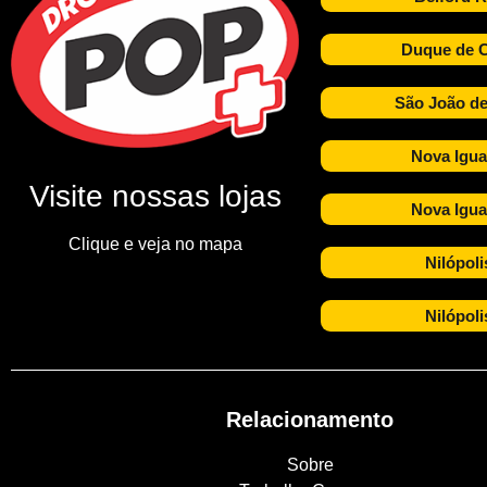
Duque de C
São João de
Nova Igua
Visite nossas lojas
Nova Igua
Clique e veja no mapa
Nilópoli
Nilópoli
Relacionamento
Sobre