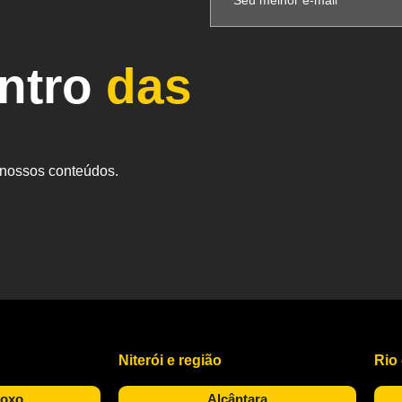
entro
das
s nossos conteúdos.
Niterói e região
Rio
Roxo
Alcântara