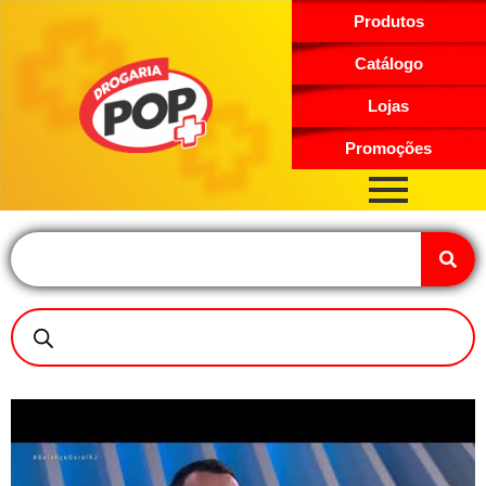
Produtos
Catálogo
Lojas
Promoções