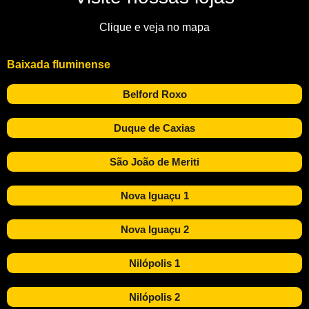
Clique e veja no mapa
Baixada fluminense
Belford Roxo
Duque de Caxias
São João de Meriti
Nova Iguaçu 1
Nova Iguaçu 2
Nilópolis 1
Nilópolis 2