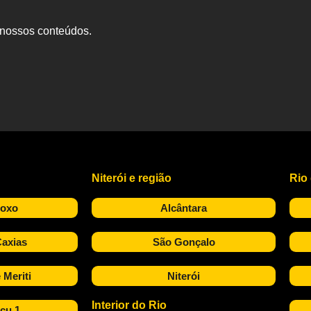
s nossos conteúdos.
Niterói e região
Rio
Roxo
Alcântara
axias
São Gonçalo
 Meriti
Niterói
Interior do Rio
çu 1