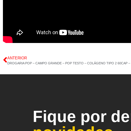
ANTERIOR
DROGARIA POP – CAMPO GRANDE – POP TESTO – COLÁGENO TIPO 2 60CAP – 07
Fique por d