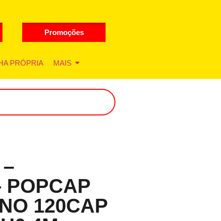
Promoções
HA PRÓPRIA
MAIS
 –
 POPCAP
NO 120CAP