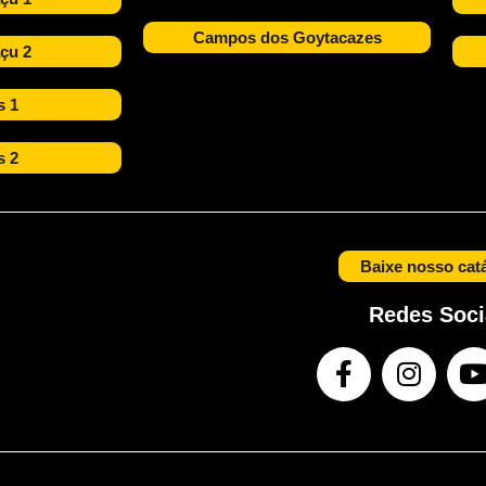
Campos dos Goytacazes
çu 2
s 1
s 2
Baixe nosso cat
Redes Soci