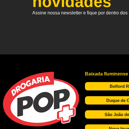
novidades
Assine nossa newsletter e fique por dentro do
Baixada fluminense
Belford 
Duque de C
São João de
Nova Igua