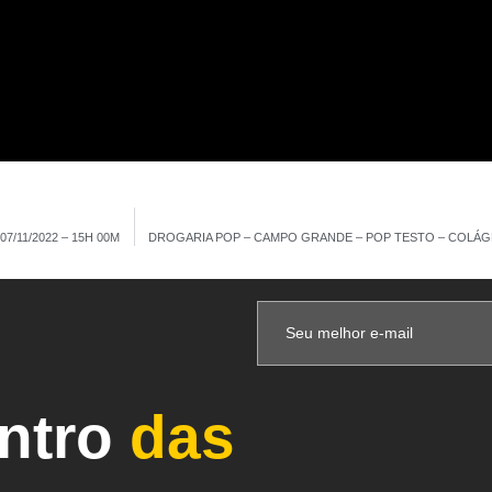
/11/2022 – 15H 00M
DROGARIA POP – CAMPO GRANDE – POP TESTO – COLÁGENO
entro
das