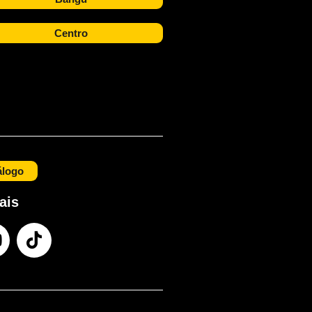
Centro
álogo
ais