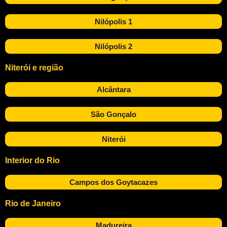
Nilópolis 1
Nilópolis 2
Niterói e região
Alcântara
São Gonçalo
Niterói
Interior do Rio
Campos dos Goytacazes
Rio de Janeiro
Madureira