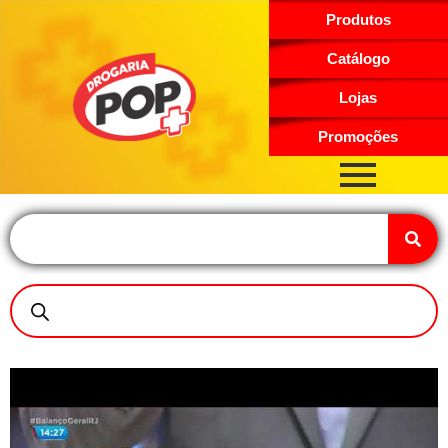
Produtos
Catálogo
Lojas
Promoções