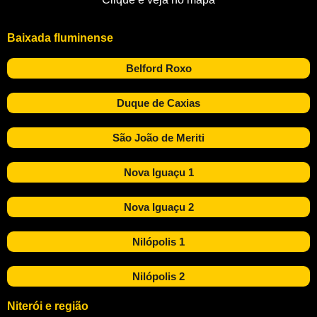
Baixada fluminense
Belford Roxo
Duque de Caxias
São João de Meriti
Nova Iguaçu 1
Nova Iguaçu 2
Nilópolis 1
Nilópolis 2
Niterói e região