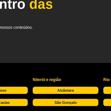
entro
das
s nossos conteúdos.
Niterói e região
Rio
Roxo
Alcântara
axias
São Gonçalo