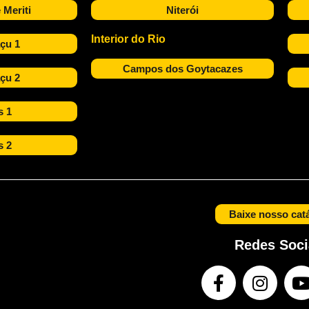
 Meriti
Niterói
Interior do Rio
çu 1
Campos dos Goytacazes
çu 2
s 1
s 2
Baixe nosso cat
Redes Soci