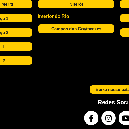
 Meriti
Niterói
Interior do Rio
çu 1
Campos dos Goytacazes
çu 2
s 1
s 2
Baixe nosso cat
Redes Soci