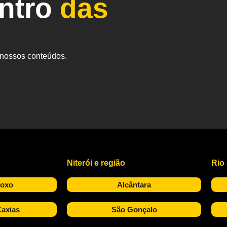
entro
das
s nossos conteúdos.
Niterói e região
Rio
Roxo
Alcântara
axias
São Gonçalo