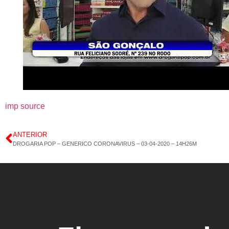
imp source
ANTERIOR
DROGARIA POP – GENERICO CORONAVIRUS – 03-04-2020 – 14H26M