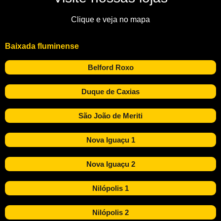
Clique e veja no mapa
Baixada fluminense
Belford Roxo
Duque de Caxias
São João de Meriti
Nova Iguaçu 1
Nova Iguaçu 2
Nilópolis 1
Nilópolis 2