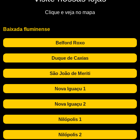
Clique e veja no mapa
Baixada fluminense
Belford Roxo
Duque de Caxias
São João de Meriti
Nova Iguaçu 1
Nova Iguaçu 2
Nilópolis 1
Nilópolis 2