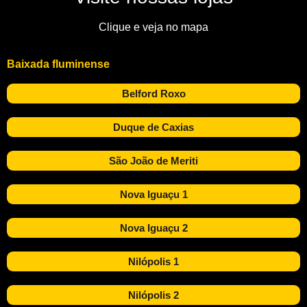
Clique e veja no mapa
Baixada fluminense
Belford Roxo
Duque de Caxias
São João de Meriti
Nova Iguaçu 1
Nova Iguaçu 2
Nilópolis 1
Nilópolis 2