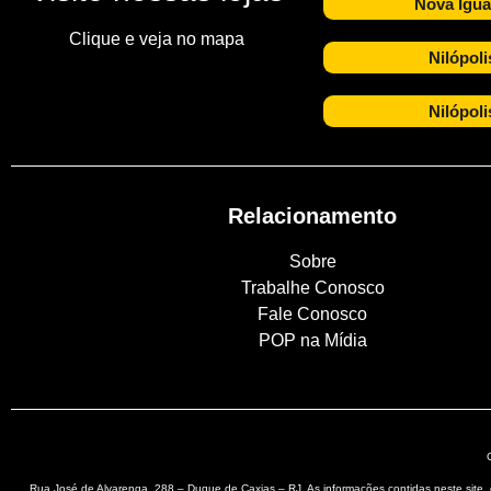
Nova Igua
Clique e veja no mapa
Nilópoli
Nilópoli
Relacionamento
Sobre
Trabalhe Conosco
Fale Conosco
POP na Mídia
Rua José de Alvarenga, 288 – Duque de Caxias – RJ. As informações contidas neste sit