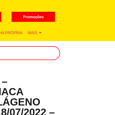
Promoções
HA PRÓPRIA
MAIS
 –
MACA
LÁGENO
8/07/2022 –