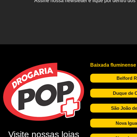
Assine nossa newsletter e fique por dentro do
Baixada fluminense
Belford 
Duque de C
São João de
Nova Igua
Visite nossas lojas