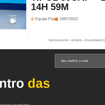
14H 59M
Equipe Pop
18/07/2022
DROGARIA POP – NITERÓI – POLIVITAMÍNICO 
entro
das