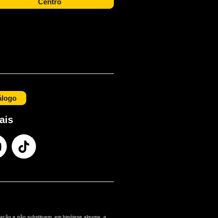
Centro
álogo
ais
ação e não substituem, em hipótese alguma, a