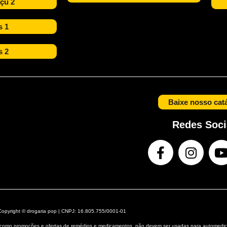
çu 2
s 1
s 2
Baixe nosso cat
Redes Soci
Copyright © drogaria pop | CNPJ: 16.805.755/0001-01
e, como promoções e ofertas de remédios e medicamentos, não devem ser usadas para automedic