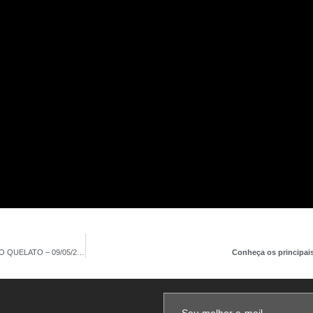
DROGARIA POP – NILÓPOLIS – POLIVITAMÍNICO CABELOS E UNHAS – MAGNÉSIO QUELATO – 09/05/2023 – 15H 12M
Conheça os principai