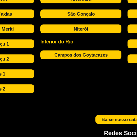
axias
São Gonçalo
 Meriti
Niterói
Interior do Rio
çu 1
Campos dos Goytacazes
çu 2
s 1
s 2
Baixe nosso cat
Redes Soci