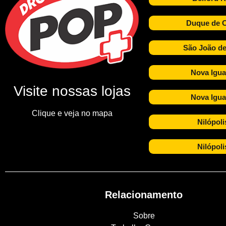
Duque de C
São João de
Nova Igua
Visite nossas lojas
Nova Igua
Clique e veja no mapa
Nilópoli
Nilópoli
Relacionamento
Sobre