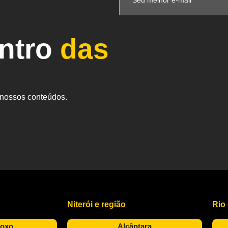
entro
das
s nossos conteúdos.
Niterói e região
Rio
Roxo
Alcântara