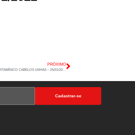
PRÓXIMO
DROGARIA POP – NILÓPOLIS VITAMINA C COM ZINCO – POLIVITAMÍNICO CABELOS UNHAS – 25/01/2022 – 14H 15M
Cadastrar-se