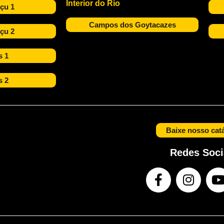
Interior do Rio
çu 1
Campos dos Goytacazes
çu 2
s 1
s 2
Baixe nosso cat
Redes Soci