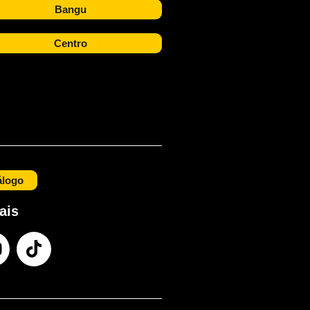
Bangu
Centro
álogo
ais