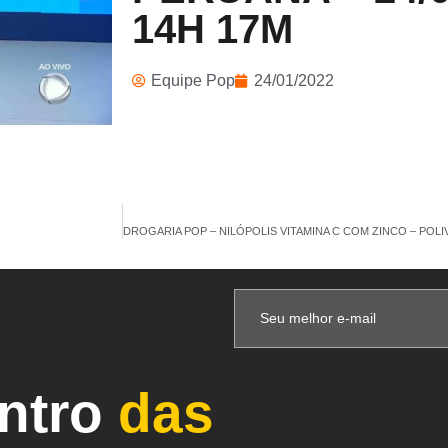
14H 17M
Equipe Pop
24/01/2022
entro
das