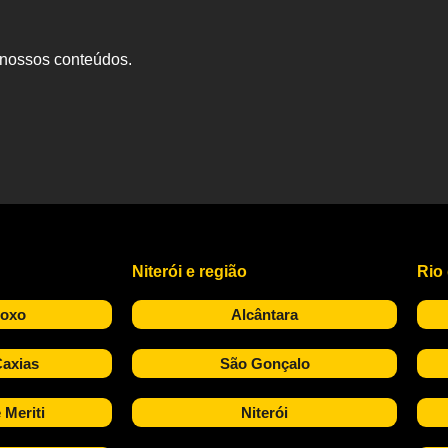
s nossos conteúdos.
Niterói e região
Rio
Roxo
Alcântara
axias
São Gonçalo
 Meriti
Niterói