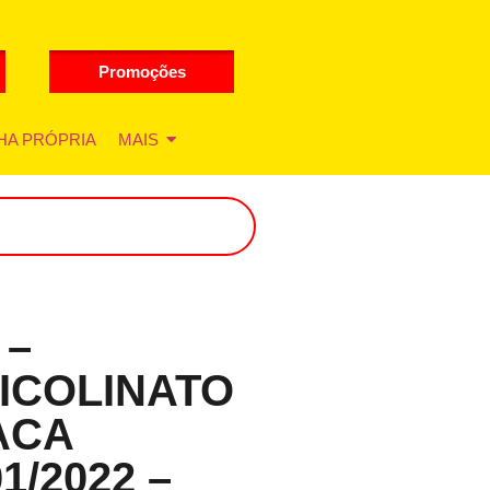
Promoções
HA PRÓPRIA
MAIS
 –
ICOLINATO
ACA
1/2022 –