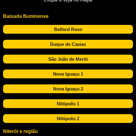
Baixada fluminense
Belford Roxo
Duque de Caxias
São João de Meriti
Nova Iguaçu 1
Nova Iguaçu 2
Nilópolis 1
Nilópolis 2
Niterói e região