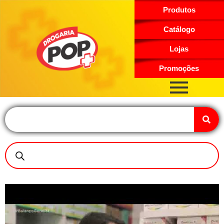
Produtos
Catálogo
Lojas
Promoções