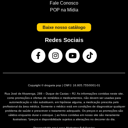
Fale Conosco
POP na Mídia
Baixe nosso catálogo
Redes Sociais
Copyright © drogaria pop | CNPJ: 16.805.755/0001-01
Rua José de Alvarenga, 288 – Duque de Caxias – RJ. As informações contidas neste site,
como promoções e ofertas de remédios e medicamentos, não devem ser usadas para
automedicação e não substituem, em hipótese alguma, a medicação prescrita pelo
profissional da área médica. Somente o médico está em condições de diagnosticar qualquer
problema de saúde e prescrever o tratamento adequado. Os preços e as promoções são
válidos enquanto durar o estoque. | as fotos contidas em nosso site são meramente
ilustrativas. *preços e disponibilidade sujeitos a alterações no decorrer do dia.
Desenvolvido por Lessa
Marketing Full Service