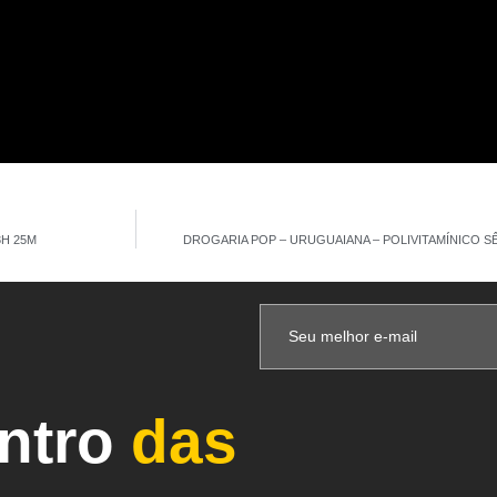
3H 25M
DROGARIA POP – URUGUAIANA – POLIVITAMÍNICO SÊN
entro
das