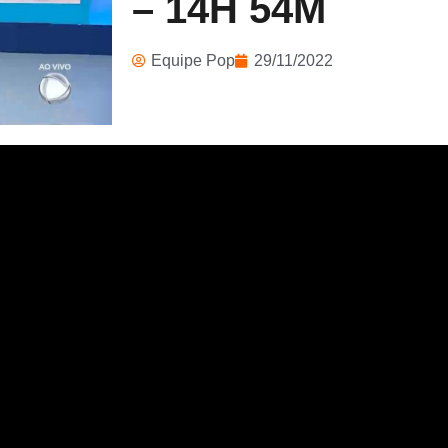
– 14H 54M
Equipe Pop
29/11/2022