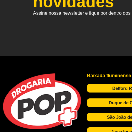
novidades
Assine nossa newsletter e fique por dentro do
Baixada fluminense
Belford 
Duque de C
São João de
Nova Igua