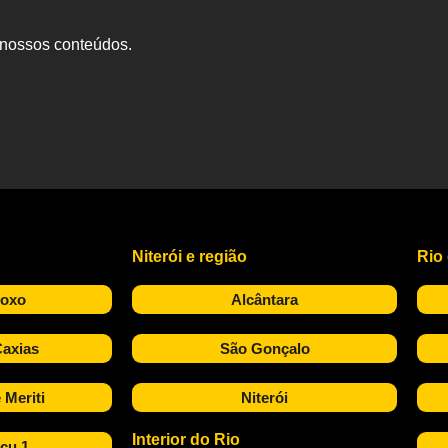
s nossos conteúdos.
Niterói e região
Rio
Roxo
Alcântara
axias
São Gonçalo
 Meriti
Niterói
Interior do Rio
çu 1