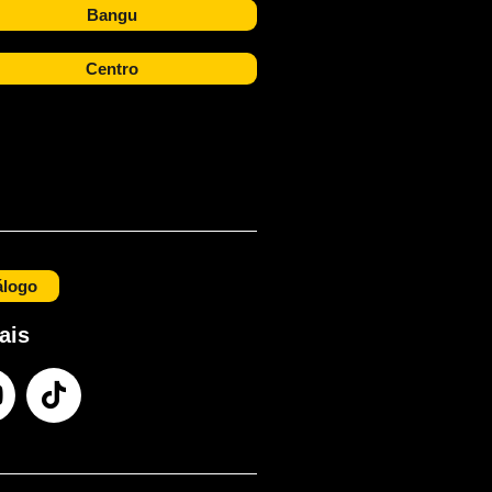
Bangu
Centro
álogo
ais