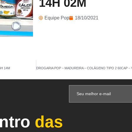
14H 02M
Equipe Pop
18/10/2021
4H 14M
entro
das