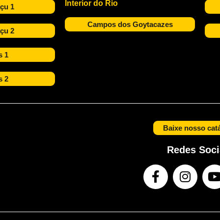
Interior do Rio
çu 1
Campos dos Goytacazes
çu 2
s 1
s 2
Baixe nosso cat
Redes Soci