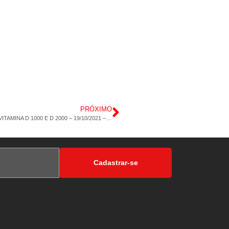
PRÓXIMO
DROGARIA POP – MADUREIRA – COLÁGENO TIPO 2 60CAP – VITAMINA D 1000 E D 2000 – 19/10/2021 – 13H 51M
Cadastrar-se