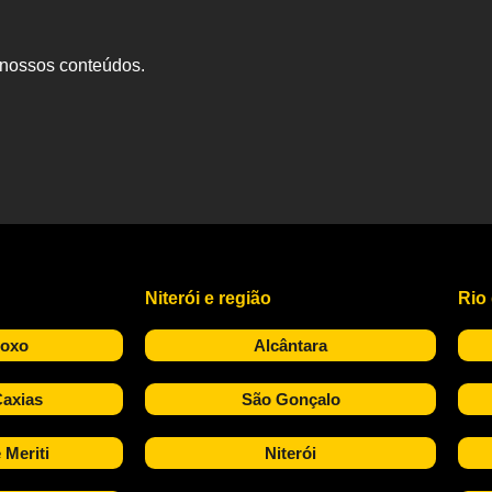
s nossos conteúdos.
Niterói e região
Rio
Roxo
Alcântara
axias
São Gonçalo
 Meriti
Niterói