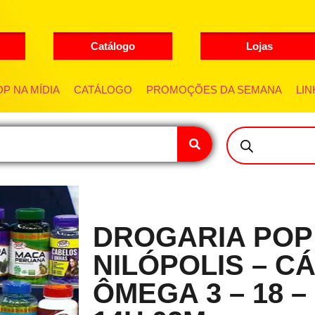
Catálogo
Lojas
P NA MÍDIA
CATÁLOGO
PROMOÇÕES DA SEMANA
LIN
DROGARIA POP
NILÓPOLIS – CÁ
ÔMEGA 3 – 18 – 