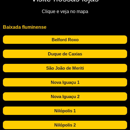
Clique e veja no mapa
Baixada fluminense
Belford Roxo
Duque de Caxias
São João de Meriti
Nova Iguaçu 1
Nova Iguaçu 2
Nilópolis 1
Nilópolis 2