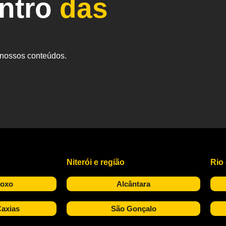
entro
das
s nossos conteúdos.
Niterói e região
Rio
Roxo
Alcântara
axias
São Gonçalo