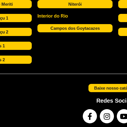
 Meriti
Niterói
Interior do Rio
çu 1
Campos dos Goytacazes
çu 2
s 1
s 2
Baixe nosso cat
Redes Soci