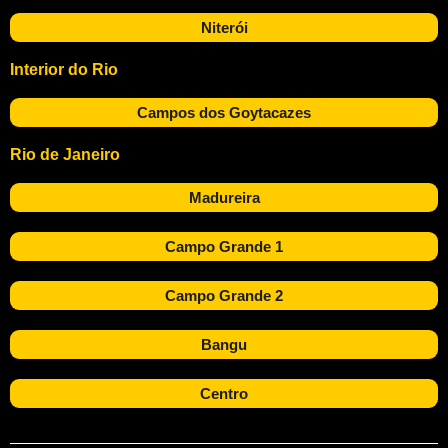
Niterói
Interior do Rio
Campos dos Goytacazes
Rio de Janeiro
Madureira
Campo Grande 1
Campo Grande 2
Bangu
Centro