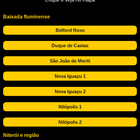
Baixada fluminense
Belford Roxo
Duque de Caxias
São João de Meriti
Nova Iguaçu 1
Nova Iguaçu 2
Nilópolis 1
Nilópolis 2
Niterói e região