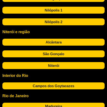
Nilópolis 1
Nilópolis 2
Niterói e região
Alcântara
São Gonçalo
Niterói
Interior do Rio
Campos dos Goytacazes
Rio de Janeiro
Madureira