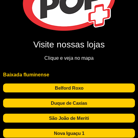
Visite nossas lojas
Clique e veja no mapa
Baixada fluminense
Belford Roxo
Duque de Caxias
São João de Meriti
Nova Iguaçu 1