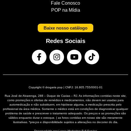
Fale Conosco
POP na Mídia
Baixe nosso catálogo
Redes Sociais
Copyright © drogaria pop | CNPJ: 16.805.755/0001-01
Rua José de Alvarenga, 288 – Duque de Caxias – RJ. As informações contidas neste site,
como promoções e ofertas de remédios e medicamentos, não devem ser usadas para
automedicação e não substituem, em hipótese alguma, a medicação prescrita pelo
profissional da área médica. Somente o médico está em condições de diagnosticar qualquer
problema de saúde e prescrever o tratamento adequado. Os preços e as promoções são
válidos enquanto durar o estoque. | as fotos contidas em nosso site são meramente
ilustrativas. *preços e disponibilidade sujeitos a alterações no decorrer do dia.
Desenvolvido por Lessa
Marketing Full Service