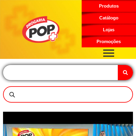
Produtos
Catálogo
Lojas
Promoções