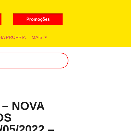
Promoções
HA PRÓPRIA
MAIS
 – NOVA
OS
05/2022 –