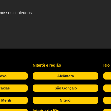
s nossos conteúdos.
Niterói e região
Rio
Roxo
Alcântara
axias
São Gonçalo
 Meriti
Niterói
Interior do Rio