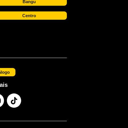
Bangu
Centro
álogo
ais