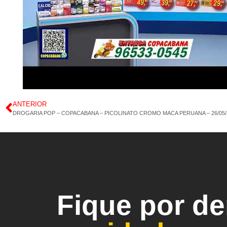
ANTERIOR
DROGARIA POP – COPACABANA – PICOLINATO CROMO MACA PERUANA – 26/05/2
Fique por d