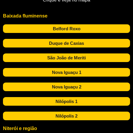
Baixada fluminense
Belford Roxo
Duque de Caxias
São João de Meriti
Nova Iguaçu 1
Nova Iguaçu 2
Nilópolis 1
Nilópolis 2
Niterói e região