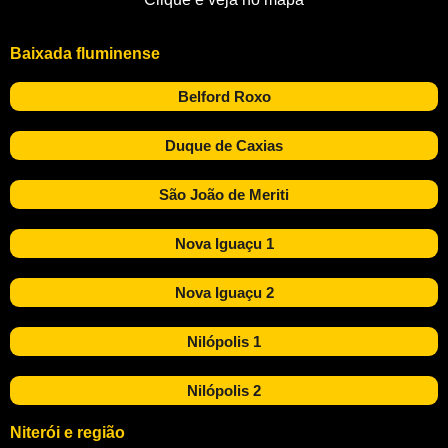
Baixada fluminense
Belford Roxo
Duque de Caxias
São João de Meriti
Nova Iguaçu 1
Nova Iguaçu 2
Nilópolis 1
Nilópolis 2
Niterói e região